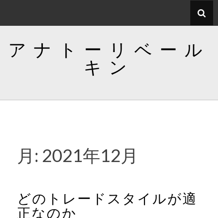
コ
ン
テ
アナトーリベール
ン
ツ
キン
へ
ス
キ
ッ
プ
月:
2021年12月
どのトレードスタイルが適
正なのか