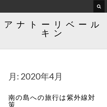
コ
ン
テ
アナトーリベール
ン
ツ
キン
へ
ス
キ
ッ
プ
月:
2020年4月
南の島への旅行は紫外線対
策