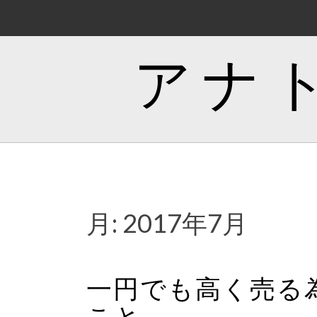
コ
ン
テ
アナ
ン
ツ
へ
ス
キ
ッ
プ
月:
2017年7月
一円でも高く売る
こと