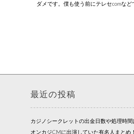
ダメです。僕も使う前にテレセcomな
投
稿
の
ペ
最近の投稿
ー
ジ
送
カジノシークレットの出金日数や処理時間
り
オンカジCMに出演していた有名人まとめ