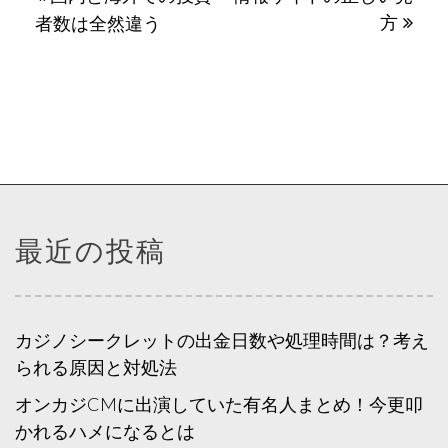
方
稿
者数は全然違う
ナ
ビ
ゲ
ー
シ
ョ
最近の投稿
ン
カジノシークレットの出金日数や処理時間は？考え
られる原因と対処法
オンカジCMに出演していた有名人まとめ！今更叩
かれるハメになるとは