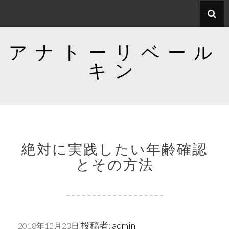
コ
ン
テ
アナトーリベール
ン
ツ
キン
へ
ス
キ
ッ
プ
絶対に実践したい年齢確認
とその方法
投稿者:
admin
2018年12月23日