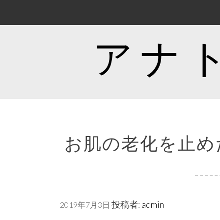
コ
ン
テ
アナ
ン
ツ
へ
ス
キ
ッ
プ
お肌の老化を止め
投稿者:
admin
2019年7月3日