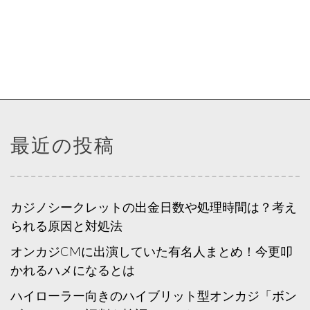
ナ
ビ
ゲ
ー
シ
ョ
最近の投稿
ン
カジノシークレットの出金日数や処理時間は？考え
られる原因と対処法
オンカジCMに出演していた有名人まとめ！今更叩
かれるハメになるとは
ハイローラー向きのハイブリット型オンカジ「ボン